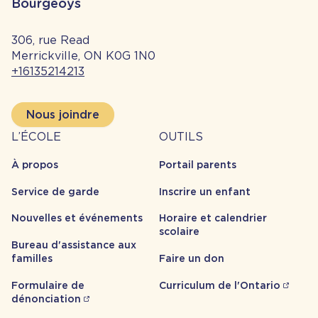
Bourgeoys
306, rue Read
Merrickville, ON K0G 1N0
+16135214213
Nous joindre
À
Outils
L’ÉCOLE
OUTILS
propos
À propos
Portail parents
Service de garde
Inscrire un enfant
Nouvelles et événements
Horaire et calendrier
scolaire
Bureau d'assistance aux
familles
Faire un don
Formulaire de
Curriculum de l'Ontario
dénonciation