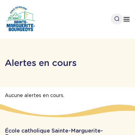
Aller
au
contenu
Open se
Op
principal
Alertes en cours
Aucune alertes en cours.
École catholique Sainte-Marguerite-