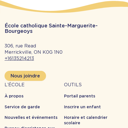
École catholique Sainte-Marguerite-
Bourgeoys
306, rue Read
Merrickville, ON K0G 1N0
+16135214213
Nous joindre
À
Outils
L’ÉCOLE
OUTILS
propos
À propos
Portail parents
Service de garde
Inscrire un enfant
Nouvelles et événements
Horaire et calendrier
scolaire